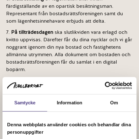
färdigställande av en opartisk besiktningsman.
Representant från bostadsrättsföreningen samt du
som lägenhetsinnehavare erbjuds att delta.
7.
På tillträdesdagen
ska slutlikviden vara erlagd och
kvitto uppvisas. Därefter får du dina nycklar och vi går
noggrant igenom din nya bostad och fastighetens
allmänna utrymmen. Alla dokument om bostaden och
bostadsrättsföreningen får du samlat i en digital
bopärm.
8. Atrium Ljungberg har satt samman den första
styrelsen i bostadsrättsföreningen
, en så kallad
byggande styrelse. Denna styrelse förvaltar
föreningens intressen fram till ca sex månader efter
Samtycke
Information
Om
godkänd slutbesiktning av fastigheten. Därefter kallas
du till en ordinarie stämma där en ny styrelse
bestående av föreningens medlemmar röstas fram av
Denna webbplats använder cookies och behandlar dina
alla boende. Denna styrelse driver sedan
personuppgifter