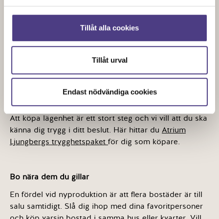
avhjälpa på ett fackmannamässigt och godtagbart
sätt.
Tillåt alla cookies
Tvåårsbesiktning
är en garantibesiktning och
genomförs två år efter fastighetens färdigställande. Fel
som upptäcks bör anmälas omgående till BRF-
Tillåt urval
styrelsen.
Endast nödvändiga cookies
Trygghetspaket
Att köpa lägenhet är ett stort steg och vi vill att du ska
känna dig trygg i ditt beslut. Här hittar du
Atrium
Ljungbergs trygghetspaket
för dig som köpare.
Bo nära dem du gillar
En fördel vid nyproduktion är att flera bostäder är till
salu samtidigt. Slå dig ihop med dina favoritpersoner
och köp varsin bostad i samma hus eller kvarter. Vill