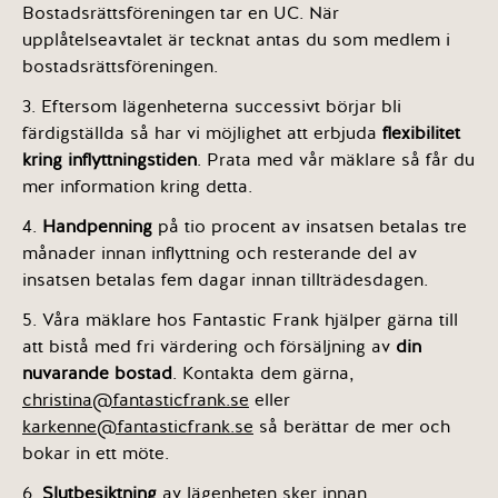
Bostadsrättsföreningen tar en UC. När
upplåtelseavtalet är tecknat antas du som medlem i
bostadsrättsföreningen.
3. Eftersom lägenheterna successivt börjar bli
färdigställda så har vi möjlighet att erbjuda
flexibilitet
kring inflyttningstiden
. Prata med vår mäklare så får du
mer information kring detta.
4.
Handpenning
på tio procent av insatsen betalas tre
månader innan inflyttning och resterande del av
insatsen betalas fem dagar innan tillträdesdagen.
5. Våra mäklare hos Fantastic Frank hjälper gärna till
att bistå med fri värdering och försäljning av
din
nuvarande bostad
. Kontakta dem gärna,
christina@fantasticfrank.se
eller
karkenne@fantasticfrank.se
så berättar de mer och
bokar in ett möte.
6.
Slutbesiktning
av lägenheten sker innan