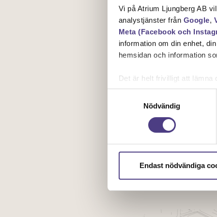
Vi på Atrium Ljungberg AB vi
analystjänster från
Google
,
Meta (Facebook och Instag
information om din enhet, di
hemsidan och information som
Det är helt frivilligt att lä
kontrollera vilka cookies vi 
Samtyckesval
Nödvändig
Endast nödvändiga co