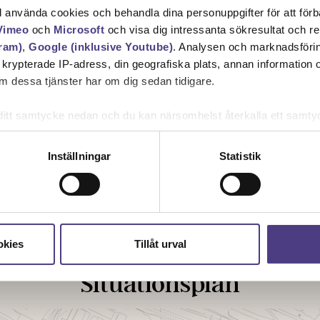
ll använda cookies och behandla dina personuppgifter för att för
Vimeo
och
Microsoft
och visa dig intressanta sökresultat och 
ram)
,
Google (inklusive Youtube)
. Analysen och marknadsföri
n krypterade IP-adress, din geografiska plats, annan information
 dessa tjänster har om dig sedan tidigare.
mna ditt samtycke nedan och du kan närsomhelst återkalla ett sam
får använda genom att anpassa inställningarna.
Inställningar
Statistik
okies
Tillåt urval
Situationsplan