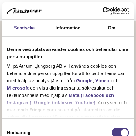
INTRESSEANMÄLAN
Tack!
Samtycke
Information
Om
V
i hör av oss inom kort!
Denna webbplats använder cookies och behandlar dina
personuppgifter
Vi på Atrium Ljungberg AB vill använda cookies och
behandla dina personuppgifter för att förbättra hemsidan
med hjälp av analystjänster från
Google
,
Vimeo
och
Microsoft
och visa dig intressanta sökresultat och
reklambanners med hjälp av
Meta (Facebook och
Instagram)
,
Google (inklusive Youtube)
. Analysen och
Bo på berget
marknadsföringen görs baserat på information om din
Livet på berget
enhet, din krypterade IP-adress, din geografiska plats,
annan information om hur du använder hemsidan och
Samtyckesval
information som dessa tjänster har om dig sedan tidigare.
Nödvändig
Om Atrium Ljungberg