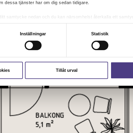
 dessa tjänster har om dig sedan tidigare.
mna ditt samtycke nedan och du kan närsomhelst återkalla ett sam
får använda genom att anpassa inställningarna.
Inställningar
Statistik
okies
Tillåt urval