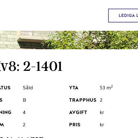
LEDIGA 
v8: 2-1401
2
Såld
53 m
B
2
4
kr
2
kr