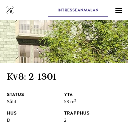
INTRESSEANMÄLAN
Kv8: 2-1301
2
Såld
53 m
B
2