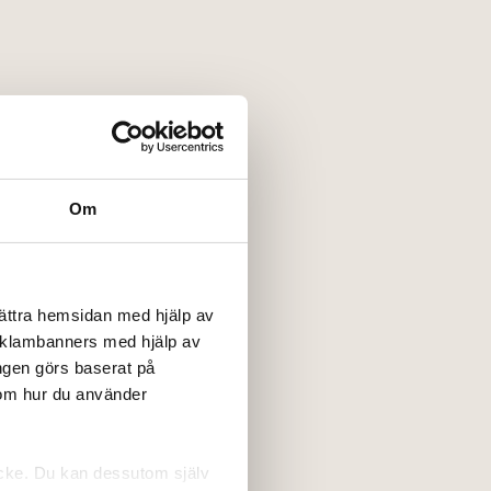
Om
bättra hemsidan med hjälp av
reklambanners med hjälp av
ngen görs baserat på
 om hur du använder
tycke. Du kan dessutom själv