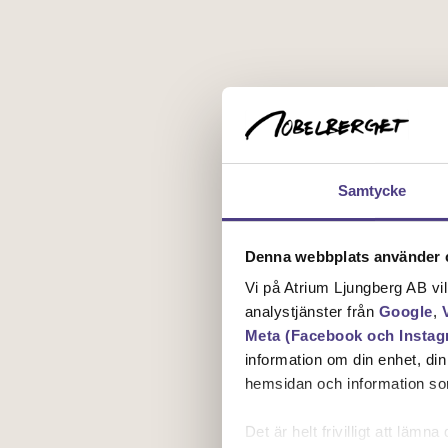
Samtycke
Denna webbplats använder c
Vi på Atrium Ljungberg AB vi
analystjänster från
Google
,
Meta (Facebook och Instag
information om din enhet, di
hemsidan och information som
Det är helt frivilligt att lä