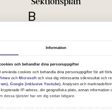
Sektionsplan
Information
ookies och behandlar dina personuppgifter
ll använda cookies och behandla dina personuppgifter för att för
Vimeo
och
Microsoft
och visa dig intressanta sökresultat och 
ram)
,
Google (inklusive Youtube)
. Analysen och marknadsföri
n krypterade IP-adress, din geografiska plats, annan information
 dessa tjänster har om dig sedan tidigare.
Situationsplan
mna ditt samtycke nedan och du kan närsomhelst återkalla ett sam