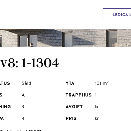
LEDIGA 
v8: 1-1304
2
Såld
101 m
A
1
3
kr
4
kr