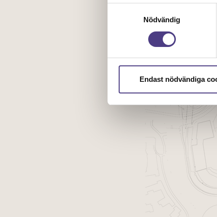
kontrollera vilka cookies vi 
Samtyckesval
Nödvändig
Endast nödvändiga co