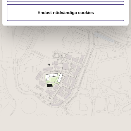
Situationsplan
Endast nödvändiga cookies