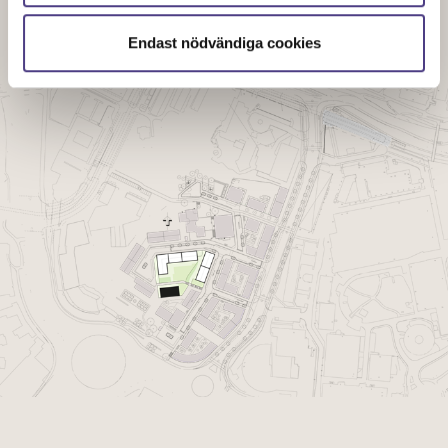
Situationsplan
Endast nödvändiga cookies