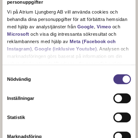
personuppgifter
Vi på Atrium Ljungberg AB vill använda cookies och
behandla dina personuppgifter för att förbättra hemsidan
med hjälp av analystjänster från
Google
,
Vimeo
och
Microsoft
och visa dig intressanta sökresultat och
Sektionsplan
reklambanners med hjälp av
Meta (Facebook och
Instagram)
,
Google (inklusive Youtube)
. Analysen och
marknadsföringen görs baserat på information om din
enhet, din krypterade IP-adress, din geografiska plats,
annan information om hur du använder hemsidan och
Samtyckesval
information som dessa tjänster har om dig sedan tidigare.
Nödvändig
Det är helt frivilligt att lämna ditt samtycke nedan och du
Inställningar
kan närsomhelst återkalla ett samtycke. Du kan
dessutom själv kontrollera vilka cookies vi får använda
genom att anpassa inställningarna.
Statistik
Marknadsföring