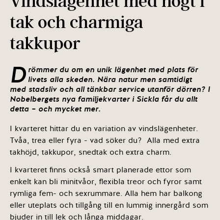
Vindslägenhet med högt i
tak och charmiga
takkupor
D
römmer du om en unik lägenhet med plats för
livets alla skeden. Nära natur men samtidigt
med stadsliv och all tänkbar service utanför dörren? I
Nobelbergets nya familjekvarter i Sickla får du allt
detta – och mycket mer.
I kvarteret hittar du en variation av vindslägenheter.
Tvåa, trea eller fyra - vad söker du? Alla med extra
takhöjd, takkupor, snedtak och extra charm.
I kvarteret finns också smart planerade ettor som
enkelt kan bli minitvåor, flexibla treor och fyror samt
rymliga fem- och sexrummare. Alla hem har balkong
eller uteplats och tillgång till en lummig innergård som
bjuder in till lek och långa middagar.