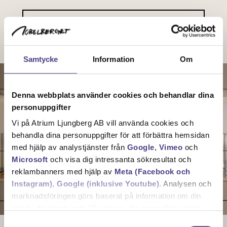
NOBELBERGET@FANTASTICFRANK.SE
Samtycke
Information
Om
Denna webbplats använder cookies och behandlar dina
personuppgifter
Vi på Atrium Ljungberg AB vill använda cookies och
behandla dina personuppgifter för att förbättra hemsidan
med hjälp av analystjänster från
Google
,
Vimeo
och
Microsoft
och visa dig intressanta sökresultat och
reklambanners med hjälp av
Meta (Facebook och
Instagram)
,
Google (inklusive Youtube)
. Analysen och
marknadsföringen görs baserat på information om din
enhet, din krypterade IP-adress, din geografiska plats,
annan information om hur du använder hemsidan och
Samtyckesval