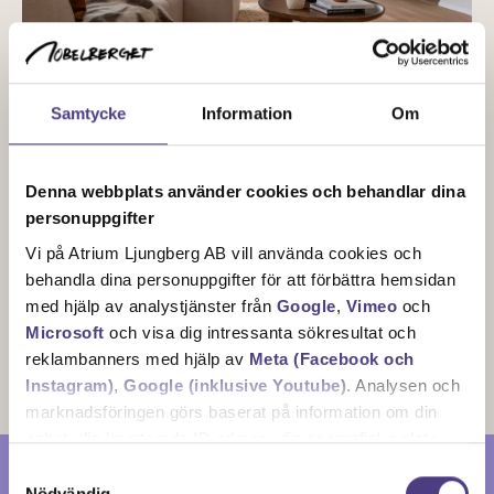
Samtycke
Information
Om
Hörntrea på 80,5 kvm
med två balkonger
Denna webbplats använder cookies och behandlar dina
personuppgifter
En unik trea i fantsistikt hörnläget med fria utblickar
Vi på Atrium Ljungberg AB vill använda cookies och
och ovanligt fint ljusinsläpp. Dessutom två balkonger i
behandla dina personuppgifter för att förbättra hemsidan
olika väderstreck.
med hjälp av analystjänster från
Google
,
Vimeo
och
Microsoft
och visa dig intressanta sökresultat och
Boka visning
reklambanners med hjälp av
Meta (Facebook och
Instagram)
,
Google (inklusive Youtube)
. Analysen och
marknadsföringen görs baserat på information om din
enhet, din krypterade IP-adress, din geografiska plats,
Dina valda inställningar för cookies gör att du tyvärr inte kan
annan information om hur du använder hemsidan och
Samtyckesval
se detta innehåll.
information som dessa tjänster har om dig sedan tidigare.
Nödvändig