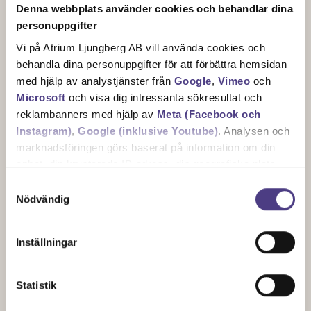
Denna webbplats använder cookies och behandlar dina
personuppgifter
Vi på Atrium Ljungberg AB vill använda cookies och
behandla dina personuppgifter för att förbättra hemsidan
med hjälp av analystjänster från
Google
,
Vimeo
och
Microsoft
och visa dig intressanta sökresultat och
reklambanners med hjälp av
Meta (Facebook och
Instagram)
,
Google (inklusive Youtube)
. Analysen och
marknadsföringen görs baserat på information om din
Något utöver det vanliga
enhet, din krypterade IP-adress, din geografiska plats,
annan information om hur du använder hemsidan och
Samtyckesval
Att kvarteret är något utöver det vanliga märks redan
information som dessa tjänster har om dig sedan tidigare.
Nödvändig
på håll. Lekfulla taklandskap sticker upp som en
välkomnande siluett. Husen möter gatan med
Det är helt frivilligt att lämna ditt samtycke nedan och du
Inställningar
trappentréer upp till privata terrasser, vilket ger en
kan närsomhelst återkalla ett samtycke. Du kan
småskalig och inbjudande stadskänsla.
dessutom själv kontrollera vilka cookies vi får använda
genom att anpassa inställningarna.
Statistik
Inredning har en mjuk färgskala och gedigna material
som går igen från rum till rum. Den matta ekparketten