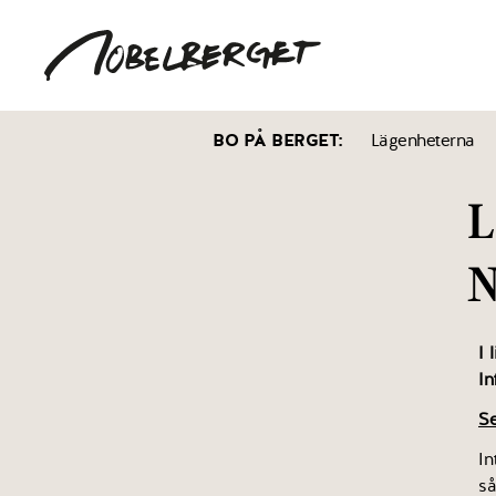
BO PÅ BERGET
:
Lägenheterna
L
N
I 
In
Se
In
så