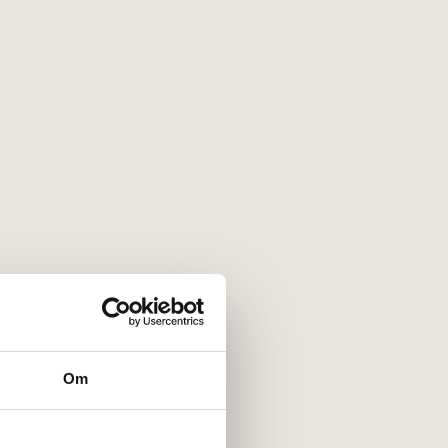
Om
7 rum