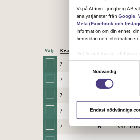
Vi på Atrium Ljungberg AB vi
analystjänster från
Google
,
Meta (Facebook och Instag
information om din enhet, di
hemsidan och information som
Välj
Kvarter
Hus
Lägenhet
Det är helt frivilligt att lä
kontrollera vilka cookies vi 
7
A
Kv7: 1-110
Samtyckesval
Nödvändig
7
B
Kv7: 4-10
7
B
Kv7: 4-14
Endast nödvändiga co
7
B
Kv7: 5-10
7
B
Kv7: 5-110