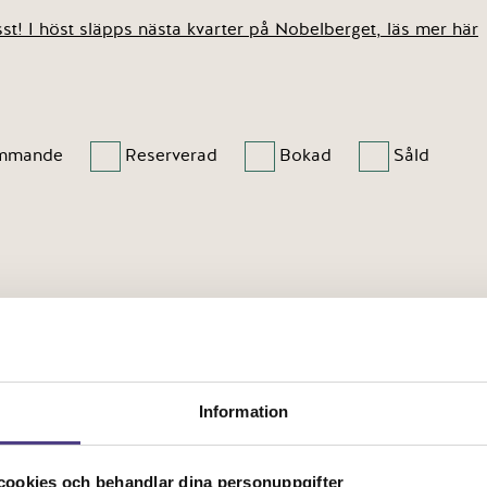
st! I höst släpps nästa kvarter på Nobelberget, läs mer här
mmande
Reserverad
Bokad
Såld
s B
Hus C
Information
um
3 rum
4 rum
5 rum
6 rum
ookies och behandlar dina personuppgifter