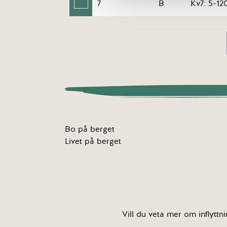
7
B
Kv7: 5-12
Bo på berget
Livet på berget
Vill du veta mer om inflyttn