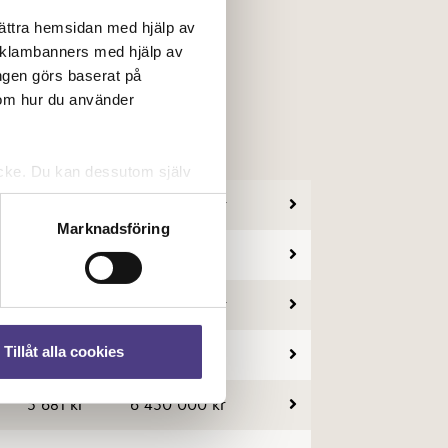
bättra hemsidan med hjälp av
reklambanners med hjälp av
ngen görs baserat på
 om hur du använder
Avgift
Pris
tycke. Du kan dessutom själv
6 146 kr
6 600 000 kr
Marknadsföring
5 273 kr
5 650 000 kr
6 421 kr
8 600 000 kr
Tillåt alla cookies
5 570 kr
6 075 000 kr
5 681 kr
6 450 000 kr