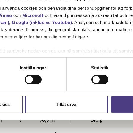
ll använda cookies och behandla dina personuppgifter för att för
Vimeo
och
Microsoft
och visa dig intressanta sökresultat och 
ram)
,
Google (inklusive Youtube)
. Analysen och marknadsföri
Visar 6 lägenheter
n krypterade IP-adress, din geografiska plats, annan information
 dessa tjänster har om dig sedan tidigare.
Rum
Yta
Vån.
Status
Inflytt
mna ditt samtycke nedan och du kan närsomhelst återkalla ett sam
får använda genom att anpassa inställningarna.
2
3
3
84,5 m
1
Ledig
Inställningar
Statistik
2
01
3
71 m
0
Ledig
2
01
3
90 m
4
Ledig
2
okies
Tillåt urval
03
3
75 m
0
Ledig
2
1
3
76,5 m
1
Ledig