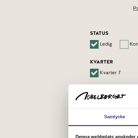
Ps
STATUS
Ledig
Ko
KVARTER
Kvarter 7
HUS
Hus A
Hu
Samtycke
RUM
1 rum
2 r
Denna webbplats använder c